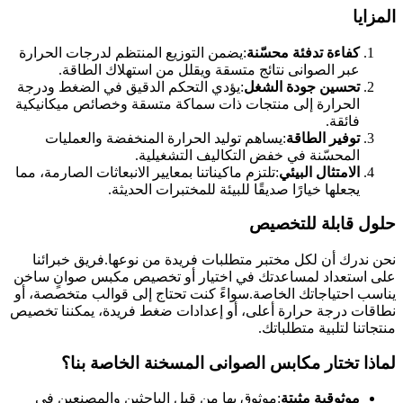
المزايا
كفاءة تدفئة محسّنة
:يضمن التوزيع المنتظم لدرجات الحرارة
عبر الصوانى نتائج متسقة ويقلل من استهلاك الطاقة.
تحسين جودة الشغل
:يؤدي التحكم الدقيق في الضغط ودرجة
الحرارة إلى منتجات ذات سماكة متسقة وخصائص ميكانيكية
فائقة.
توفير الطاقة
:يساهم توليد الحرارة المنخفضة والعمليات
المحسّنة في خفض التكاليف التشغيلية.
الامتثال البيئي
:تلتزم ماكيناتنا بمعايير الانبعاثات الصارمة، مما
يجعلها خيارًا صديقًا للبيئة للمختبرات الحديثة.
حلول قابلة للتخصيص
نحن ندرك أن لكل مختبر متطلبات فريدة من نوعها.فريق خبرائنا
على استعداد لمساعدتك في اختيار أو تخصيص مكبس صوانٍ ساخن
يناسب احتياجاتك الخاصة.سواءً كنت تحتاج إلى قوالب متخصصة، أو
نطاقات درجة حرارة أعلى، أو إعدادات ضغط فريدة، يمكننا تخصيص
منتجاتنا لتلبية متطلباتك.
لماذا تختار مكابس الصوانى المسخنة الخاصة بنا؟
موثوقية مثبتة
:موثوق بها من قِبل الباحثين والمصنعين في