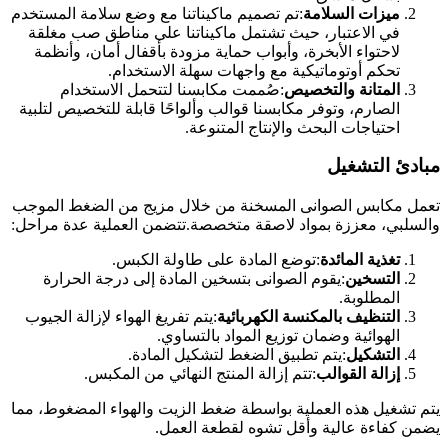
ميزات السلامة
:تم تصميم ماكيناتنا مع وضع سلامة المستخدم
في الاعتبار، حيث تشتمل ماكيناتنا على مناطق صب مغلقة
لاحتواء الأبخرة، وأبواب حماية مزودة بأقفال أمان، وأنظمة
تحكم أوتوماتيكية مع واجهات سهلة الاستخدام.
المتانة والتخصيص
:صُممت مكابسنا لتتحمل الاستخدام
الصارم، وتوفر مكابسنا قوالب وألواحًا قابلة للتخصيص لتلبية
احتياجات البحث والإنتاج المتنوعة.
مبادئ التشغيل
تعمل مكابس الصوانى المسخنة من خلال مزيج من الضغط الموجب
والسلبي، معززة بمواد لاصقة متخصصة.تتضمن العملية عدة مراحل:
تغذية المائدة
:توضع المادة على طاولة الكبس.
التسخين
:يقوم الصوانى بتسخين المادة إلى درجة الحرارة
المطلوبة.
التنظيف بالمكنسة الكهربائية
:يتم تفريغ الهواء لإزالة الجيوب
الهوائية وضمان توزيع المواد بالتساوي.
التشكيل
:يتم تطبيق الضغط لتشكيل المادة.
إزالة القوالب
:تتم إزالة المنتج النهائي من المكبس.
يتم تشغيل هذه العملية بواسطة ضغط الزيت والهواء المضغوط، مما
يضمن كفاءة عالية وأقل تشوه لقطعة العمل.