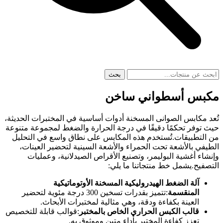
بحث
مكبس أسطواني ساخن
تُعد مكابس الصوانى المسخنة أدوات أساسية في المختبرات الحديثة،
حيث توفر تحكمًا دقيقًا في درجة الحرارة والضغط لمجموعة متنوعة
من التطبيقات.تُستخدم هذه المكابس على نطاق واسع في التحليل
الطيفي بالأشعة تحت الحمراء والأشعة السينية لتحضير العينات،
وإنشاء أغشية البوليمر، وتصنيع الأقراص الصيدلانية، وعمليات
التصفيح.يشمل خط منتجاتنا ما يلي:
آلة الضغط الهيدروليكية المسخنة الأوتوماتيكية
المنقسمة
:تتميز بقدرات تسخين 300 درجة مئوية لتحضير
العينة بكفاءة ودقة، وهي مثالية لمختبرات الأبحاث.
قالب الكبس الحراري الخاص بالمختبر
:قوالب قابلة للتخصيص
تعزز كفاءة المختبر بأداء متين وموثوق به.